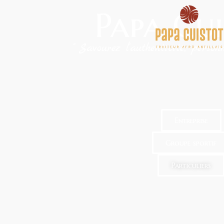
Papa Cui
" Savourez l'authenticité, personn
Entreprise
Groupe sportif
Particuliers